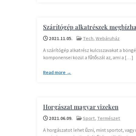
Szárítógép alkatrészek megbízha
2021.11.05.
Tech
,
Webáruház
A szárítógép alkatrész kulcsszavakat a böngé
komponensei közül a fűtőszál az, ami a […]
Read more →
Horgászat magyar vizeken
2021.06.09.
Sport
,
Természet
A horgászatot lehet űzni, mint sportot, vagy