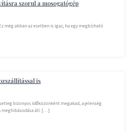
avításra szorul a mosogatógép
Ez még abban az esetben is igaz, ha egy megbízható
szállítással is
setleg bizonyos időközönként megakad, a jelenség
a meghibásodása áll. […]