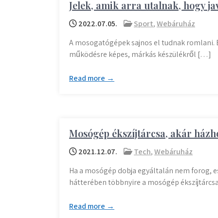
Jelek, amik arra utalnak, hogy j
2022.07.05.
Sport
,
Webáruház
A mosogatógépek sajnos el tudnak romlani. 
működésre képes, márkás készülékről […]
Read more →
Mosógép ékszíjtárcsa, akár házhoz
2021.12.07.
Tech
,
Webáruház
Ha a mosógép dobja egyáltalán nem forog, e
hátterében többnyire a mosógép ékszíjtárcs
Read more →