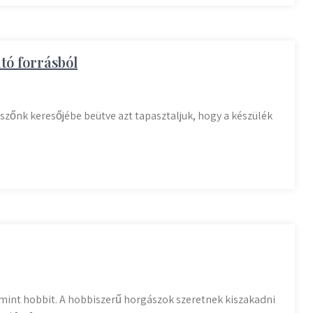
tó forrásból
szőnk keresőjébe beütve azt tapasztaljuk, hogy a készülék
 mint hobbit. A hobbiszerű horgászok szeretnek kiszakadni