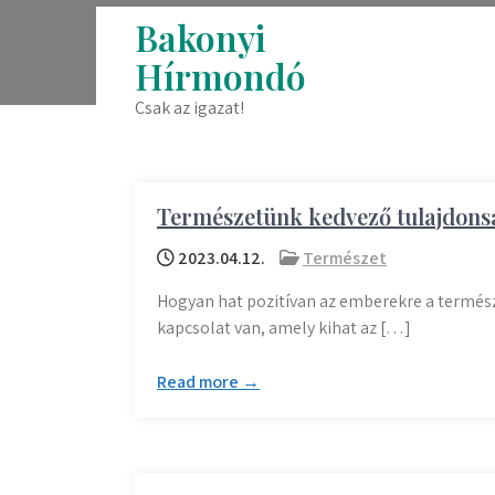
Skip
Bakonyi
to
Hírmondó
content
Csak az igazat!
Természetünk kedvező tulajdons
2023.04.12.
Természet
Hogyan hat pozitívan az emberekre a termés
kapcsolat van, amely kihat az […]
Read more →