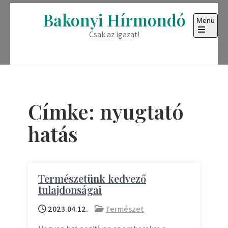
Skip
Bakonyi Hírmondó
to
Menu
content
Csak az igazat!
Open
the
main
menu
Címke:
nyugtató
hatás
Természetünk kedvező
tulajdonságai
2023.04.12.
Természet